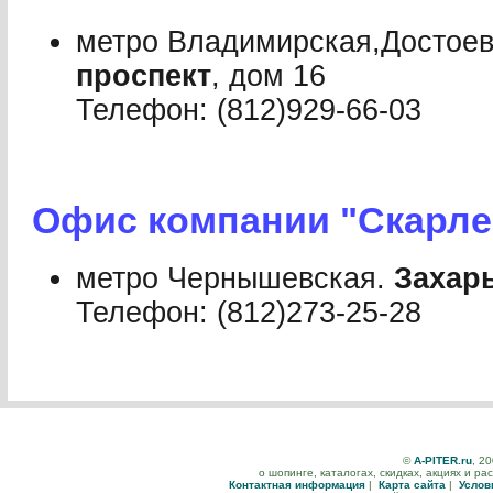
метро Владимирская,Достое
проспект
, дом 16
Телефон: (812)929-66-03
Офис компании "Скарле
метро Чернышевская.
Захар
Телефон: (812)273-25-28
©
A-PITER.ru
, 2
о шопинге, каталогах, скидках, акциях и р
Контактная информация
|
Карта сайта
|
Услов