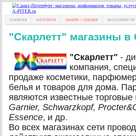
ГЛАВНАЯ
КАТАЛОГИ
АКЦИИ / СКИДКИ
МАГАЗИНЫ ПЕ
"Скарлетт" магазины в
"Скарлетт"
- д
компания, спец
продаже косметики, парфюмери
белья и товаров для дома. Па
являются известные торговые 
Garnier, Schwarzkopf, Procter&
Essence
, и др.
Во всех магазинах сети прово